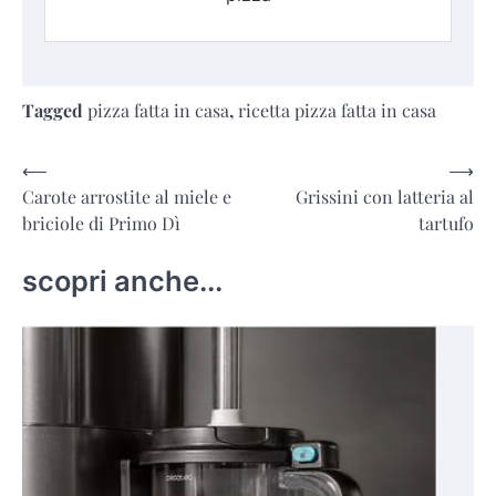
Tagged
pizza fatta in casa
,
ricetta pizza fatta in casa
Navigazione
⟵
⟶
Carote arrostite al miele e
Grissini con latteria al
articoli
briciole di Primo Dì
tartufo
scopri anche...