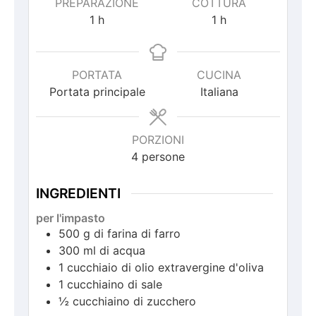
PREPARAZIONE
COTTURA
1
h
1
h
PORTATA
CUCINA
Portata principale
Italiana
PORZIONI
4
persone
INGREDIENTI
per l'impasto
500
g
di farina di farro
300
ml
di acqua
1
cucchiaio
di olio extravergine d'oliva
1
cucchiaino
di sale
½
cucchiaino
di zucchero