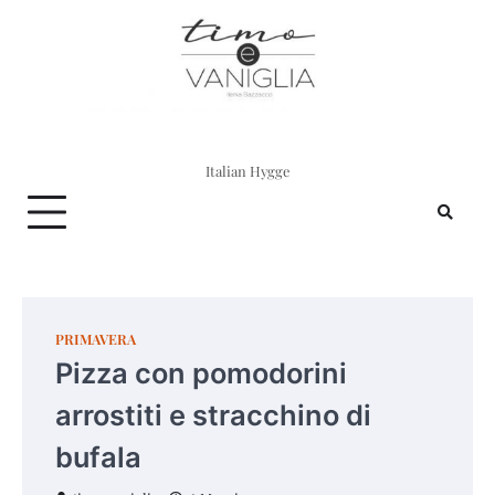
Skip
to
content
Italian Hygge
PRIMAVERA
Pizza con pomodorini
arrostiti e stracchino di
bufala