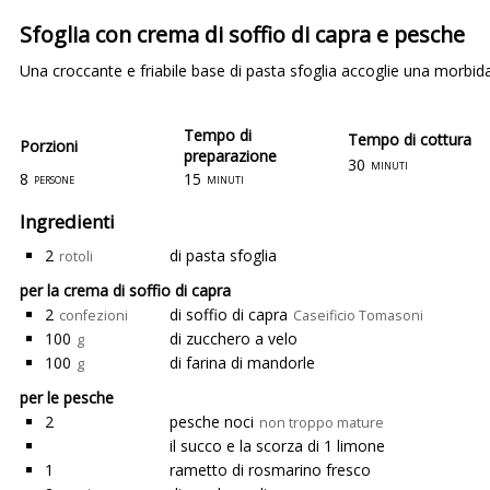
Sfoglia con crema di soffio di capra e pesche
Una croccante e friabile base di pasta sfoglia accoglie una morbida
Tempo di
Tempo di cottura
Porzioni
preparazione
30
minuti
8
15
persone
minuti
Ingredienti
2
di pasta sfoglia
rotoli
per la crema di soffio di capra
2
di soffio di capra
confezioni
Caseificio Tomasoni
100
di zucchero a velo
g
100
di farina di mandorle
g
per le pesche
2
pesche noci
non troppo mature
il succo e la scorza di 1 limone
1
rametto di rosmarino fresco