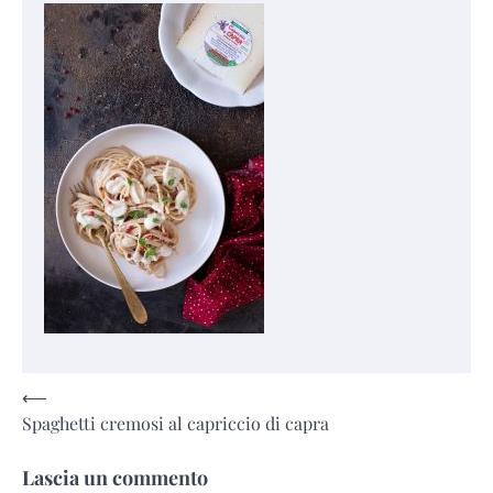
Navigazione
⟵
Spaghetti cremosi al capriccio di capra
articoli
Lascia un commento