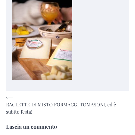
Navigazione
⟵
RACLETTE DI MISTO FORMAGGI TOMASONI, ed è
articoli
subito festa!
Lascia un commento