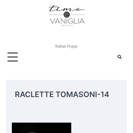
Skip
to
content
Italian Hygge
RACLETTE TOMASONI-14