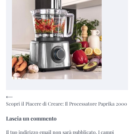
Navigazione
⟵
Scopri il Piacere di Creare: Il Processatore Paprika 2000
articoli
Lascia un commento
Il tuo indirizzo email non sarà pubblicato.
I campi