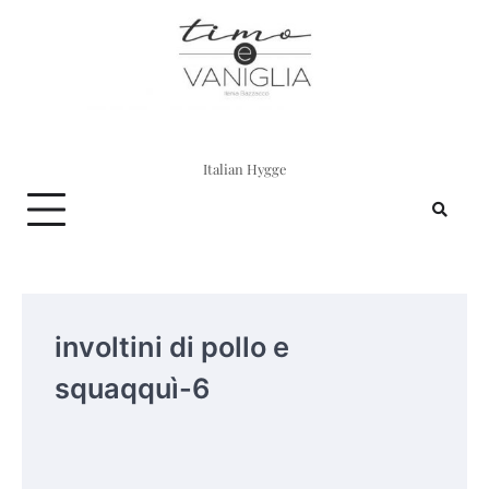
Skip
to
content
Italian Hygge
involtini di pollo e
squaqquì-6