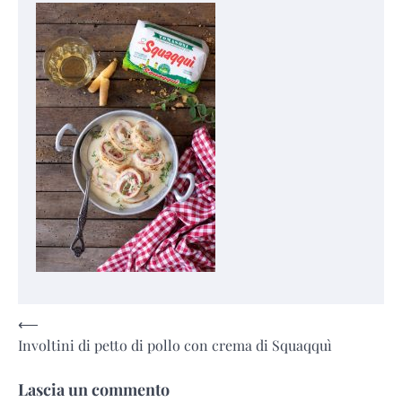
Navigazione
⟵
Involtini di petto di pollo con crema di Squaqquì
articoli
Lascia un commento