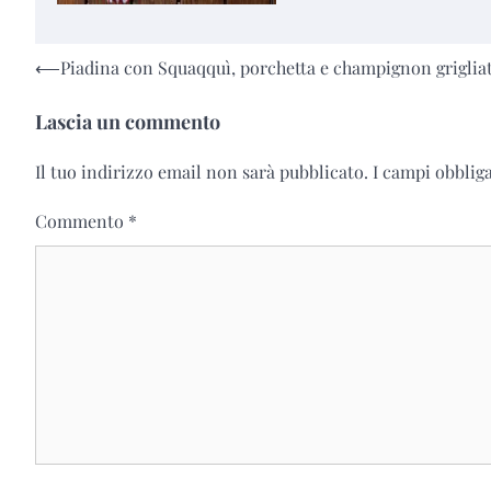
Navigazione
⟵
Piadina con Squaqquì, porchetta e champignon grigliat
articoli
Lascia un commento
Il tuo indirizzo email non sarà pubblicato.
I campi obblig
Commento
*