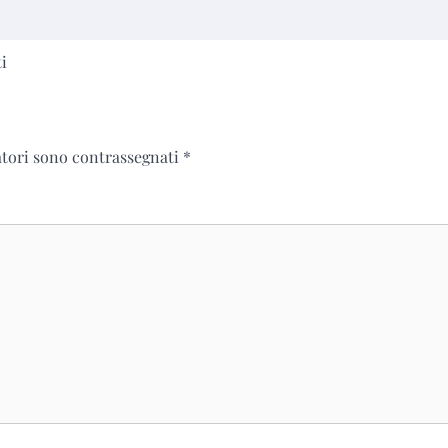
i
atori sono contrassegnati
*