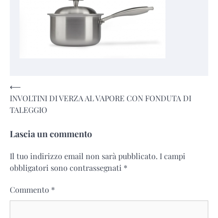
Navigazione
⟵
INVOLTINI DI VERZA AL VAPORE CON FONDUTA DI
articoli
TALEGGIO
Lascia un commento
Il tuo indirizzo email non sarà pubblicato.
I campi
obbligatori sono contrassegnati
*
Commento
*