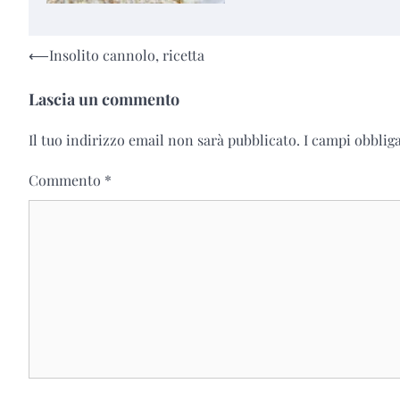
Navigazione
⟵
Insolito cannolo, ricetta
articoli
Lascia un commento
Il tuo indirizzo email non sarà pubblicato.
I campi obblig
Commento
*