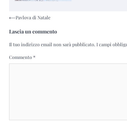
Navigazione
⟵
Pavlova di Natale
articoli
Lascia un commento
Il tuo indirizzo email non sarà pubblicato.
I campi obblig
Commento
*