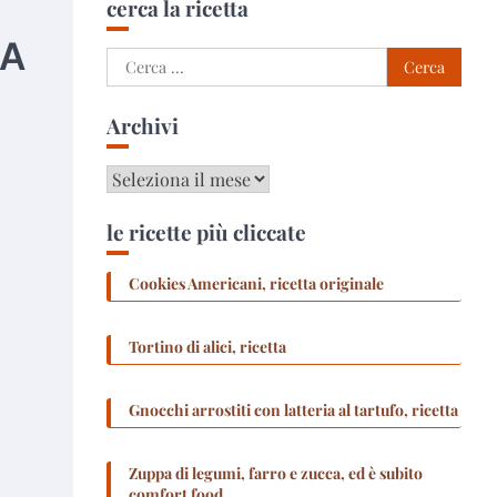
cerca la ricetta
IA
Ricerca
per:
Archivi
Archivi
le ricette più cliccate
Cookies Americani, ricetta originale
Tortino di alici, ricetta
Gnocchi arrostiti con latteria al tartufo, ricetta
Zuppa di legumi, farro e zucca, ed è subito
comfort food