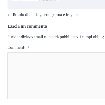
Navigazione
⟵
Rotolo di meringa con panna e fragole
articoli
Lascia un commento
Il tuo indirizzo email non sarà pubblicato.
I campi obblig
Commento
*