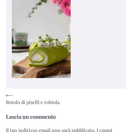
Navigazione
⟵
Rotolo di piselli e robiola
articoli
Lascia un commento
Il tuo indirizzo email non sarà pubblicato.
I campi