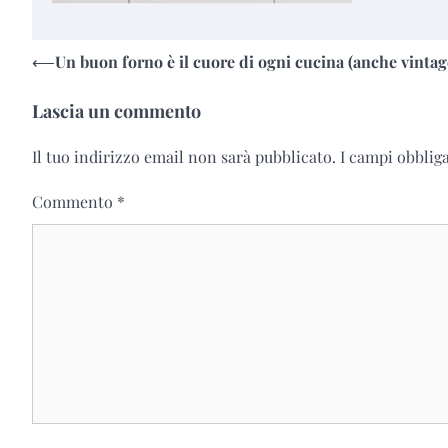
Navigazione
⟵
Un buon forno è il cuore di ogni cucina (anche vintag
articoli
Lascia un commento
Il tuo indirizzo email non sarà pubblicato.
I campi obblig
Commento
*