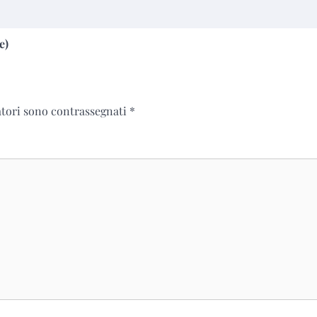
e)
atori sono contrassegnati
*