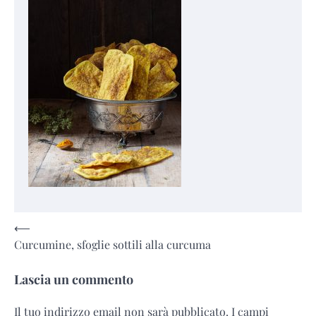
Navigazione
⟵
Curcumine, sfoglie sottili alla curcuma
articoli
Lascia un commento
Il tuo indirizzo email non sarà pubblicato.
I campi