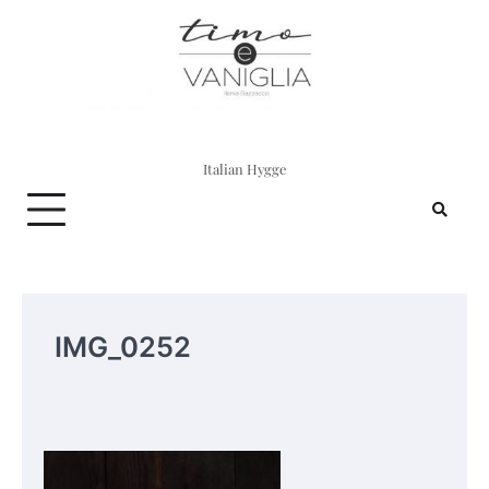
Skip
to
content
Italian Hygge
IMG_0252