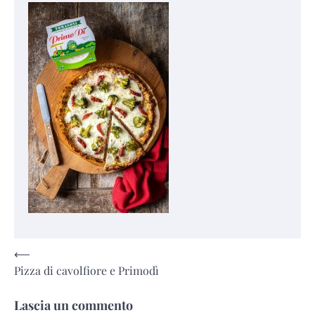
Navigazione
⟵
Pizza di cavolfiore e Primodì
articoli
Lascia un commento