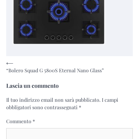
Navigazione
⟵
“Bolero Squad G 5800S Eternal Nano Glass”
articoli
Lascia un commento
Il tuo indirizzo email non sarà pubblicato.
I campi
obbligatori sono contrassegnati
*
Commento
*