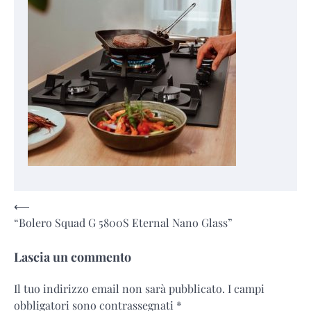
Navigazione
⟵
“Bolero Squad G 5800S Eternal Nano Glass”
articoli
Lascia un commento
Il tuo indirizzo email non sarà pubblicato.
I campi
obbligatori sono contrassegnati
*