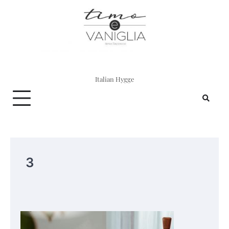
Skip
to
content
Italian Hygge
3