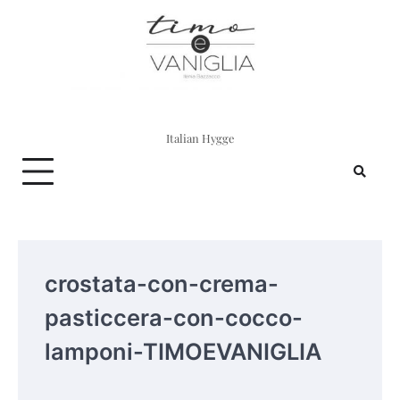
Skip
to
content
Italian Hygge
crostata-con-crema-
pasticcera-con-cocco-
lamponi-TIMOEVANIGLIA