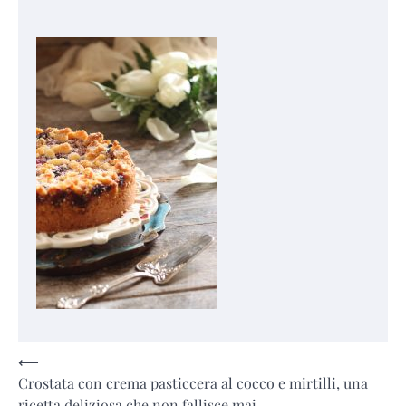
Navigazione
⟵
Crostata con crema pasticcera al cocco e mirtilli, una
articoli
ricetta deliziosa che non fallisce mai