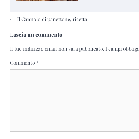
Navigazione
⟵
Il Cannolo di panettone, ricetta
articoli
Lascia un commento
Il tuo indirizzo email non sarà pubblicato.
I campi obblig
Commento
*