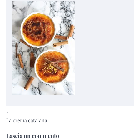
Navigazione
⟵
La crema catalana
articoli
Lascia un commento