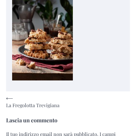
Navigazione
⟵
La Fregolotta Trevigiana
articoli
Lascia un commento
Il tuo indirizzo email non sarà pubblicato.
I campi