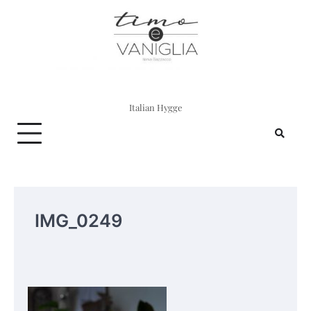
Skip
to
content
Italian Hygge
IMG_0249