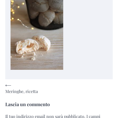
Navigazione
⟵
Meringhe, ricetta
articoli
Lascia un commento
Il tuo indirizzo email non sarà pubblicato.
I campi