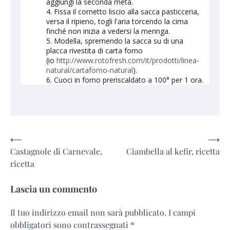
aggiungi la seconda metà.
Fissa il cornetto liscio alla sacca pasticceria,
versa il ripieno, togli l'aria torcendo la cima
finché non inizia a vedersi la meringa.
Modella, spremendo la sacca su di una
placca rivestita di carta forno
(io
http://www.rotofresh.com/it/prodotti/linea-
natural/cartaforno-natural
).
Cuoci in forno preriscaldato a 100° per 1 ora.
Navigazione
⟵
⟶
Castagnole di Carnevale,
Ciambella al kefir, ricetta
articoli
ricetta
Lascia un commento
Il tuo indirizzo email non sarà pubblicato.
I campi
obbligatori sono contrassegnati
*