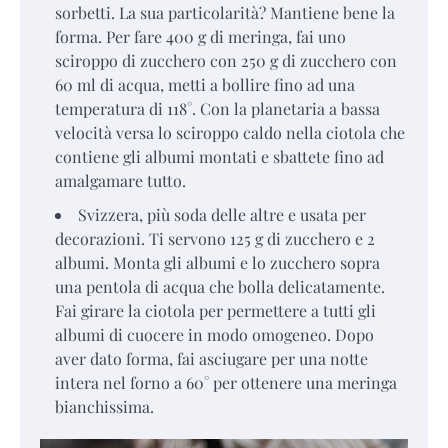
sorbetti. La sua particolarità? Mantiene bene la
forma. Per fare 400 g di meringa, fai uno
sciroppo di zucchero con 250 g di zucchero con
60 ml di acqua, metti a bollire fino ad una
temperatura di 118°. Con la planetaria a bassa
velocità versa lo sciroppo caldo nella ciotola che
contiene gli albumi montati e sbattete fino ad
amalgamare tutto.
Svizzera, più soda delle altre e usata per
decorazioni. Ti servono 125 g di zucchero e 2
albumi. Monta gli albumi e lo zucchero sopra
una pentola di acqua che bolla delicatamente.
Fai girare la ciotola per permettere a tutti gli
albumi di cuocere in modo omogeneo. Dopo
aver dato forma, fai asciugare per una notte
intera nel forno a 60° per ottenere una meringa
bianchissima.