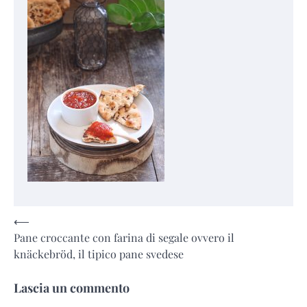
Navigazione
⟵
Pane croccante con farina di segale ovvero il
articoli
knäckebröd, il tipico pane svedese
Lascia un commento