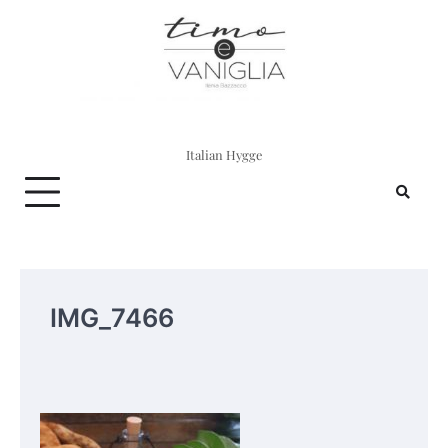
Skip
to
content
Italian Hygge
IMG_7466