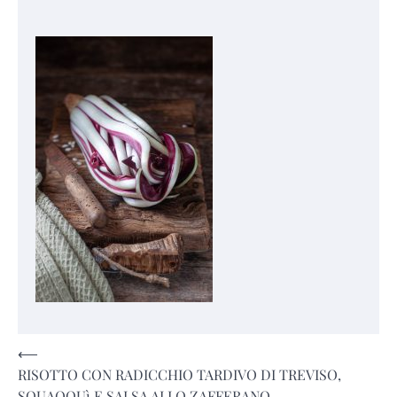
Navigazione
⟵
RISOTTO CON RADICCHIO TARDIVO DI TREVISO,
articoli
SQUAQQUì E SALSA ALLO ZAFFERANO