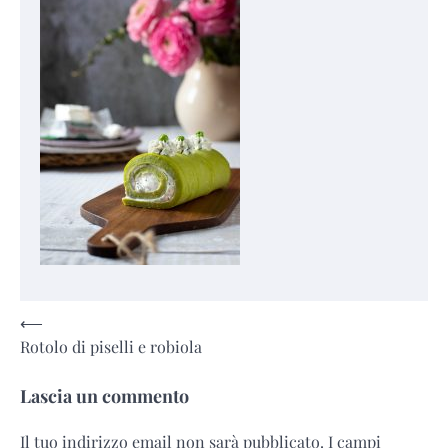
Navigazione
⟵
Rotolo di piselli e robiola
articoli
Lascia un commento
Il tuo indirizzo email non sarà pubblicato.
I campi