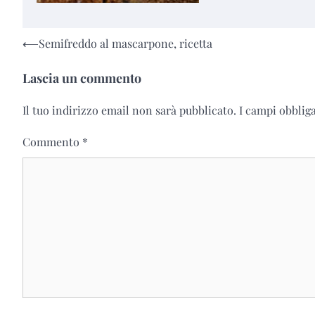
Navigazione
⟵
Semifreddo al mascarpone, ricetta
articoli
Lascia un commento
Il tuo indirizzo email non sarà pubblicato.
I campi obblig
Commento
*