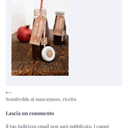
Navigazione
⟵
Semifreddo al mascarpone, ricetta
articoli
Lascia un commento
Il tuo indirizzo email non sarà pubblicato.
I campi