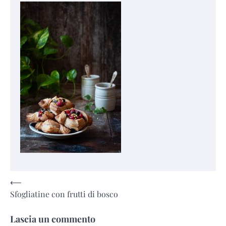
Navigazione
⟵
Sfogliatine con frutti di bosco
articoli
Lascia un commento