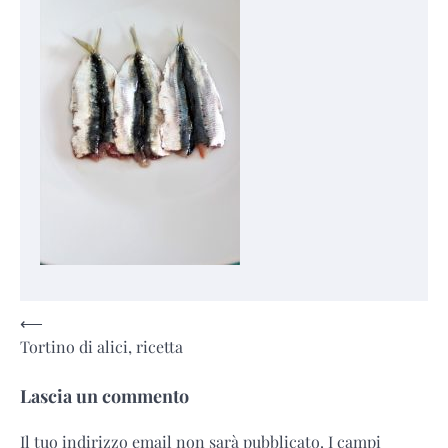
Navigazione
⟵
Tortino di alici, ricetta
articoli
Lascia un commento
Il tuo indirizzo email non sarà pubblicato.
I campi