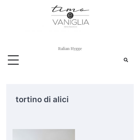
Skip
to
content
Italian Hygge
tortino di alici