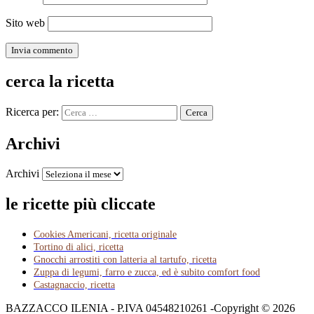
Sito web
cerca la ricetta
Ricerca per:
Archivi
Archivi
le ricette più cliccate
Cookies Americani, ricetta originale
Tortino di alici, ricetta
Gnocchi arrostiti con latteria al tartufo, ricetta
Zuppa di legumi, farro e zucca, ed è subito comfort food
Castagnaccio, ricetta
BAZZACCO ILENIA - P.IVA 04548210261 -Copyright © 2026