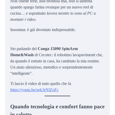
Non chiede ferie, non brontola mai, non si lamenta
quando spargo farina ovunque per un nuovo reel di
cucina… e soprattutto
lavora mentre io sono al PC a
montare i video
.
Insomma: è già diventato indispensabile.
Sto parlando del
Conga 15090 SpinArm
Home&Wash
di Cecotec: il robottino lavapavimenti che,
da quando è entrato in casa, ha cambiato la mia routine.
Un aiuto silenzioso, metodico e sorprendentemente
“intelligente”.
Ti lascio il video di tutto quello che fa
https://youtu.be/oek3rNIZoFc
Quando tecnologia e comfort fanno pace
in salotto