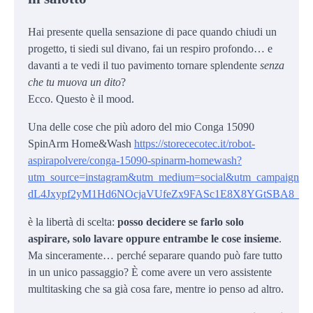
Hai presente quella sensazione di pace quando chiudi un
progetto, ti siedi sul divano, fai un respiro profondo… e
davanti a te vedi il tuo pavimento tornare splendente
senza
che tu muova un dito
?
Ecco. Questo è il mood.
Una delle cose che più adoro del mio Conga 15090
SpinArm Home&Wash
https://storececotec.it/robot-
aspirapolvere/conga-15090-spinarm-homewash?
utm_source=instagram&utm_medium=social&utm_campa
dL4Jxypf2yM1Hd6NOcjaVUfeZx9FASc1E8X8YGtSBA8_
è la libertà di scelta:
posso decidere se farlo solo
aspirare, solo lavare oppure entrambe le cose insieme
.
Ma sinceramente… perché separare quando può fare tutto
in un unico passaggio? È come avere un vero assistente
multitasking che sa già cosa fare, mentre io penso ad altro.