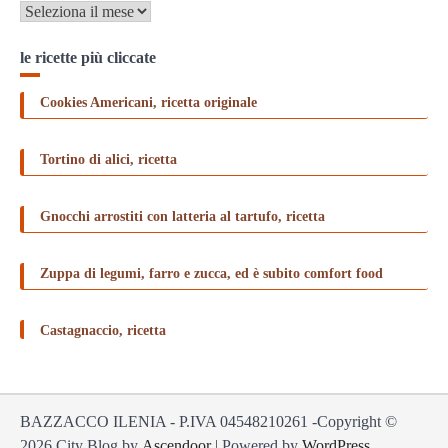
Archivi
le ricette più cliccate
Cookies Americani, ricetta originale
Tortino di alici, ricetta
Gnocchi arrostiti con latteria al tartufo, ricetta
Zuppa di legumi, farro e zucca, ed è subito comfort food
Castagnaccio, ricetta
BAZZACCO ILENIA - P.IVA 04548210261 -Copyright ©
2026
City Blog by
Ascendoor
| Powered by
WordPress
.