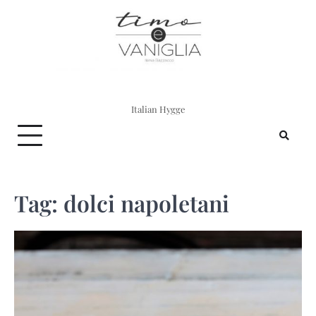
Skip
to
content
Italian Hygge
Tag:
dolci napoletani