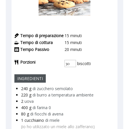
Tempo di preparazione
15
minuti
Tempo di cottura
15
minuti
Tempo Passivo
20
minuti
Porzioni
biscotti
INGREDIENTI
240
g
di zucchero semolato
220
g
di burro a temperatura ambiente
2
uova
400
g
di farina 0
80
g
di fiocchi di avena
1
cucchiaino
di miele
(io ho utilizzato un miele allo zafferano)