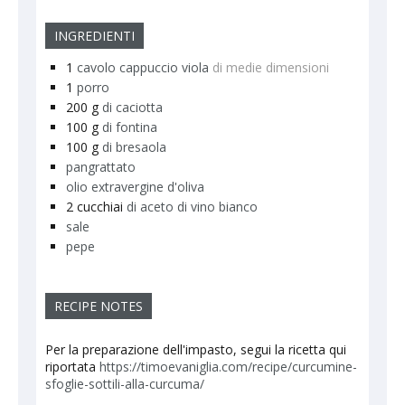
INGREDIENTI
1
cavolo cappuccio viola
di medie dimensioni
1
porro
200
g
di caciotta
100
g
di fontina
100
g
di bresaola
pangrattato
olio extravergine d'oliva
2
cucchiai
di aceto di vino bianco
sale
pepe
RECIPE NOTES
Per la preparazione dell'impasto, segui la ricetta qui
riportata
https://timoevaniglia.com/recipe/curcumine-
sfoglie-sottili-alla-curcuma/