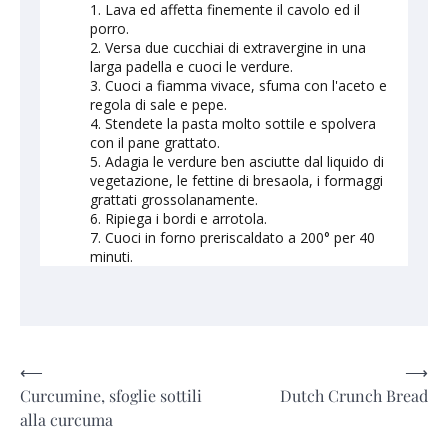
Lava ed affetta finemente il cavolo ed il
porro.
Versa due cucchiai di extravergine in una
larga padella e cuoci le verdure.
Cuoci a fiamma vivace, sfuma con l'aceto e
regola di sale e pepe.
Stendete la pasta molto sottile e spolvera
con il pane grattato.
Adagia le verdure ben asciutte dal liquido di
vegetazione, le fettine di bresaola, i formaggi
grattati grossolanamente.
Ripiega i bordi e arrotola.
Cuoci in forno preriscaldato a 200° per 40
minuti.
Navigazione
⟵
⟶
Curcumine, sfoglie sottili
Dutch Crunch Bread
articoli
alla curcuma