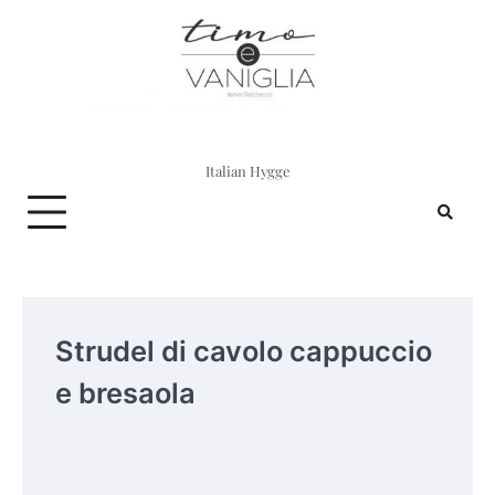
Skip
to
content
Italian Hygge
Strudel di cavolo cappuccio
e bresaola