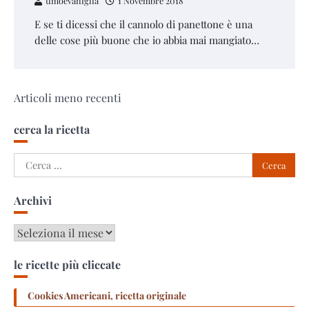
timoevaniglia
1 Novembre 2018
E se ti dicessi che il cannolo di panettone è una
delle cose più buone che io abbia mai mangiato…
Navigazione
Articoli meno recenti
articoli
cerca la ricetta
Ricerca
per:
Archivi
Archivi
le ricette più cliccate
Cookies Americani, ricetta originale